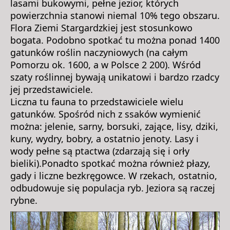
lasami bukowymi, pełne jezior, których
powierzchnia stanowi niemal 10% tego obszaru.
Flora Ziemi Stargardzkiej jest stosunkowo
bogata. Podobno spotkać tu można ponad 1400
gatunków roślin naczyniowych (na całym
Pomorzu ok. 1600, a w Polsce 2 200). Wśród
szaty roślinnej bywają unikatowi i bardzo rzadcy
jej przedstawiciele.
Liczna tu fauna to przedstawiciele wielu
gatunków. Spośród nich z ssaków wymienić
można: jelenie, sarny, borsuki, zające, lisy, dziki,
kuny, wydry, bobry, a ostatnio jenoty. Lasy i
wody pełne są ptactwa (zdarzają się i orły
bieliki).Ponadto spotkać można również płazy,
gady i liczne bezkręgowce. W rzekach, ostatnio,
odbudowuje się populacja ryb. Jeziora są raczej
rybne.