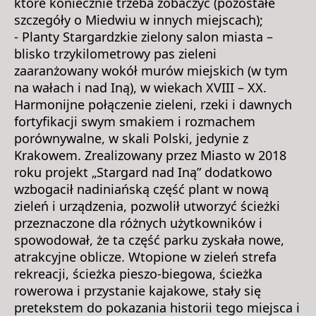
które koniecznie trzeba zobaczyć (pozostałe
szczegóły o Miedwiu w innych miejscach);
- Planty Stargardzkie zielony salon miasta –
blisko trzykilometrowy pas zieleni
zaaranżowany wokół murów miejskich (w tym
na wałach i nad Iną), w wiekach XVIII – XX.
Harmonijne połączenie zieleni, rzeki i dawnych
fortyfikacji swym smakiem i rozmachem
porównywalne, w skali Polski, jedynie z
Krakowem. Zrealizowany przez Miasto w 2018
roku projekt „Stargard nad Iną” dodatkowo
wzbogacił nadiniańską część plant w nową
zieleń i urządzenia, pozwolił utworzyć ścieżki
przeznaczone dla różnych użytkowników i
spowodował, że ta część parku zyskała nowe,
atrakcyjne oblicze. Wtopione w zieleń strefa
rekreacji, ścieżka pieszo-biegowa, ścieżka
rowerowa i przystanie kajakowe, stały się
pretekstem do pokazania historii tego miejsca i