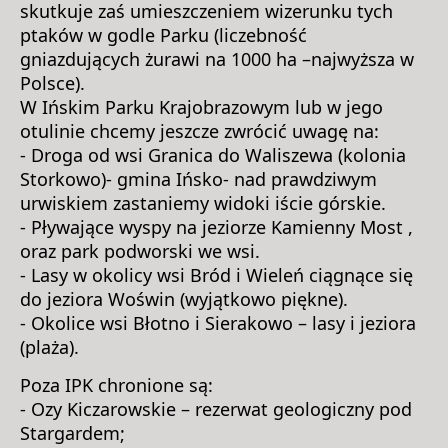
skutkuje zaś umieszczeniem wizerunku tych
ptaków w godle Parku (liczebność
gniazdujących żurawi na 1000 ha –najwyższa w
Polsce).
W Ińskim Parku Krajobrazowym lub w jego
otulinie chcemy jeszcze zwrócić uwagę na:
- Droga od wsi Granica do Waliszewa (kolonia
Storkowo)- gmina Ińsko- nad prawdziwym
urwiskiem zastaniemy widoki iście górskie.
- Pływające wyspy na jeziorze Kamienny Most ,
oraz park podworski we wsi.
- Lasy w okolicy wsi Bród i Wieleń ciągnące się
do jeziora Woświn (wyjątkowo piękne).
- Okolice wsi Błotno i Sierakowo – lasy i jeziora
(plaża).
Poza IPK chronione są:
- Ozy Kiczarowskie – rezerwat geologiczny pod
Stargardem;