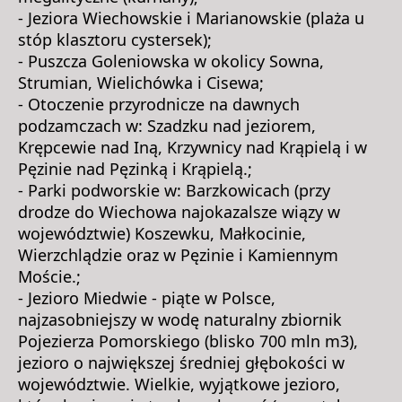
- Jeziora Wiechowskie i Marianowskie (plaża u
stóp klasztoru cystersek);
- Puszcza Goleniowska w okolicy Sowna,
Strumian, Wielichówka i Cisewa;
- Otoczenie przyrodnicze na dawnych
podzamczach w: Szadzku nad jeziorem,
Krępcewie nad Iną, Krzywnicy nad Krąpielą i w
Pęzinie nad Pęzinką i Krąpielą.;
- Parki podworskie w: Barzkowicach (przy
drodze do Wiechowa najokazalsze wiązy w
województwie) Koszewku, Małkocinie,
Wierzchlądzie oraz w Pęzinie i Kamiennym
Moście.;
- Jezioro Miedwie - piąte w Polsce,
najzasobniejszy w wodę naturalny zbiornik
Pojezierza Pomorskiego (blisko 700 mln m3),
jezioro o największej średniej głębokości w
województwie. Wielkie, wyjątkowe jezioro,