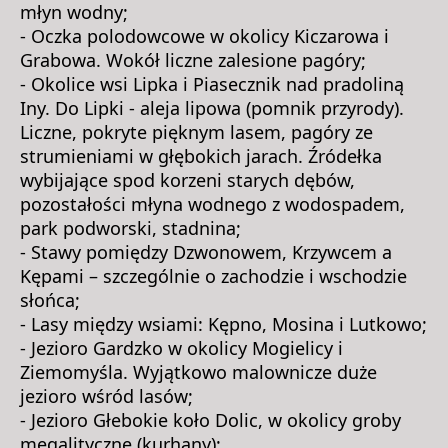
młyn wodny;
- Oczka polodowcowe w okolicy Kiczarowa i
Grabowa. Wokół liczne zalesione pagóry;
- Okolice wsi Lipka i Piasecznik nad pradoliną
Iny. Do Lipki - aleja lipowa (pomnik przyrody).
Liczne, pokryte pięknym lasem, pagóry ze
strumieniami w głębokich jarach. Źródełka
wybijające spod korzeni starych dębów,
pozostałości młyna wodnego z wodospadem,
park podworski, stadnina;
- Stawy pomiędzy Dzwonowem, Krzywcem a
Kępami – szczególnie o zachodzie i wschodzie
słońca;
- Lasy między wsiami: Kępno, Mosina i Lutkowo;
- Jezioro Gardzko w okolicy Mogielicy i
Ziemomyśla. Wyjątkowo malownicze duże
jezioro wśród lasów;
- Jezioro Głebokie koło Dolic, w okolicy groby
megalityczne (kurhany);