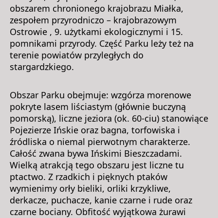
obszarem chronionego krajobrazu Miałka,
zespołem przyrodniczo – krajobrazowym
Ostrowie , 9. użytkami ekologicznymi i 15.
pomnikami przyrody. Część Parku leży też na
terenie powiatów przyległych do
stargardzkiego.
Obszar Parku obejmuje: wzgórza morenowe
pokryte lasem liściastym (głównie buczyną
pomorską), liczne jeziora (ok. 60-ciu) stanowiące
Pojezierze Ińskie oraz bagna, torfowiska i
źródliska o niemal pierwotnym charakterze.
Całość zwana bywa Ińskimi Bieszczadami.
Wielką atrakcją tego obszaru jest liczne tu
ptactwo. Z rzadkich i pięknych ptaków
wymienimy orły bieliki, orliki krzykliwe,
derkacze, puchacze, kanie czarne i rude oraz
czarne bociany. Obfitość wyjątkowa żurawi