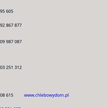
695 605
692 867 877
509 987 087
603 251 312
608 615
www.chlebowydom.pl