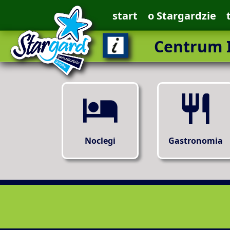
start
o Stargardzie
Centrum I
Noclegi
Gastronomia