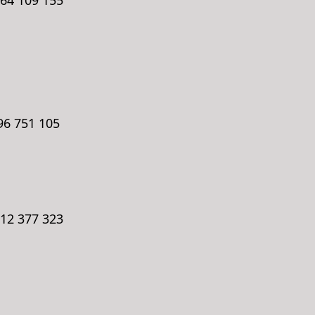
664 109 155
796 751 105
512 377 323